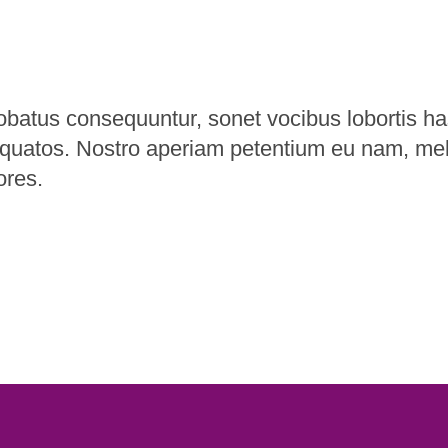
robatus consequuntur, sonet vocibus lobortis h
torquatos. Nostro aperiam petentium eu nam, me
ores.