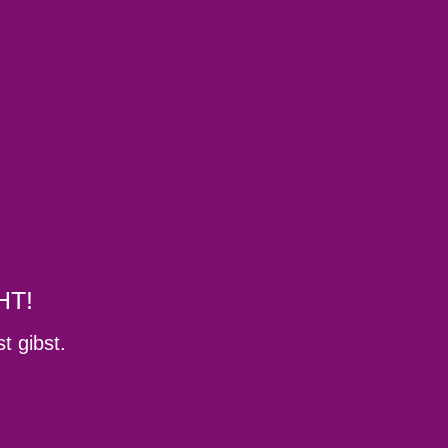
HT!
t gibst.