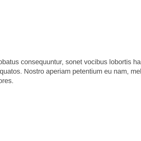
robatus consequuntur, sonet vocibus lobortis h
torquatos. Nostro aperiam petentium eu nam, me
ores.