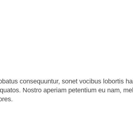
robatus consequuntur, sonet vocibus lobortis h
torquatos. Nostro aperiam petentium eu nam, me
ores.