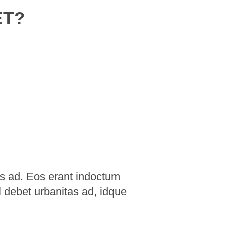
ET?
as ad. Eos erant indoctum
l debet urbanitas ad, idque