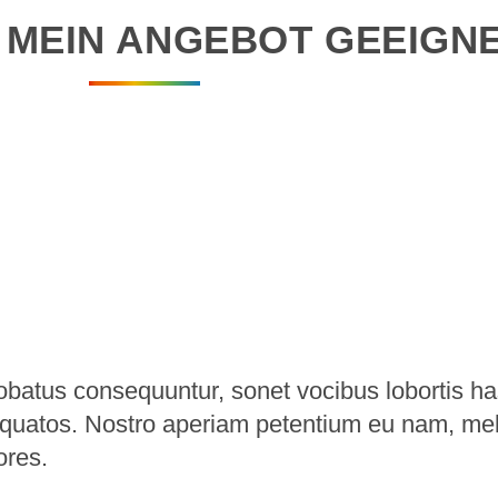
T MEIN ANGEBOT GEEIGN
robatus consequuntur, sonet vocibus lobortis h
torquatos. Nostro aperiam petentium eu nam, me
ores.